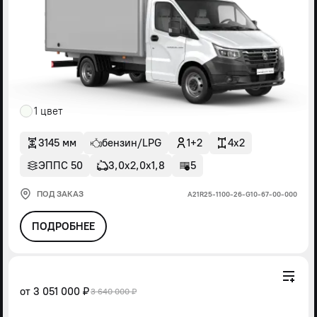
1 цвет
3145 мм
бензин/LPG
1+2
4x2
ЭППС 50
3,0х2,0х1,8
5
ПОД ЗАКАЗ
А21R25-1100-26-G10-67-00-000
ПОДРОБНЕЕ
от
3 051 000 ₽
3 640 000 ₽