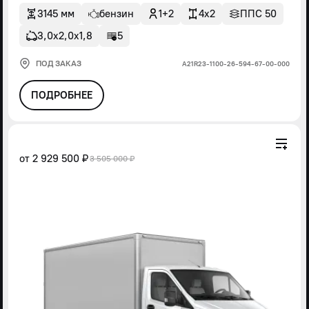
3145 мм
бензин
1+2
4x2
ППС 50
3,0х2,0х1,8
5
ПОД ЗАКАЗ
А21R23-1100-26-594-67-00-000
ПОДРОБНЕЕ
от
2 929 500 ₽
3 505 000 ₽