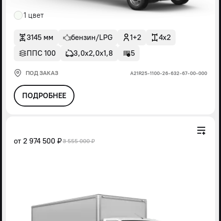
1 цвет
3145 мм
бензин/LPG
1+2
4x2
ППС 100
3,0х2,0х1,8
5
ПОД ЗАКАЗ
А21R25-1100-26-632-67-00-000
ПОДРОБНЕЕ
от
2 974 500 ₽
3 555 000 ₽