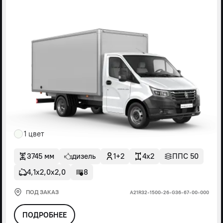
1 цвет
3745 мм
дизель
1+2
4x2
ППС 50
4,1х2,0х2,0
8
ПОД ЗАКАЗ
А21R32-1500-26-G36-67-00-000
ПОДРОБНЕЕ