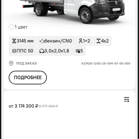
1 цвет
3145 мм
бензин/CNG
1+2
4x2
ППС 50
3,0х2,0х1,8
5
ПОД ЗАКАЗ
А21R26-1200-26-594-67-00-000
ПОДРОБНЕЕ
от
3 174 300 ₽
3 777 000 ₽