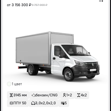
от
3 156 300 ₽
3 757 000 ₽
1 цвет
3145 мм
бензин/CNG
1+2
4x2
ППУ 50
3,0х2,0х2,0
5