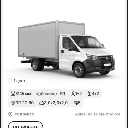
1 цвет
3145 мм
бензин/LPG
1+2
4x2
ЭППС 80
3,0х2,0х2,0
5
ПОД ЗАКАЗ
А21R25-1100-26-G20-67-00-000
ПОДРОБНЕЕ