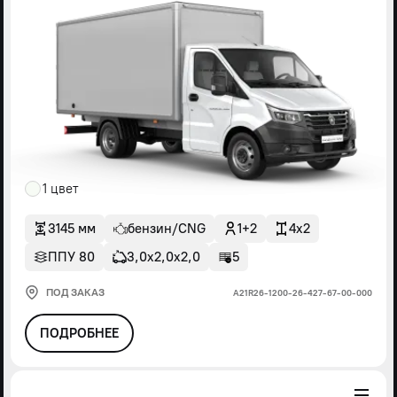
1 цвет
3145 мм
бензин/CNG
1+2
4x2
ППУ 80
3,0х2,0х2,0
5
ПОД ЗАКАЗ
А21R26-1200-26-427-67-00-000
ПОДРОБНЕЕ