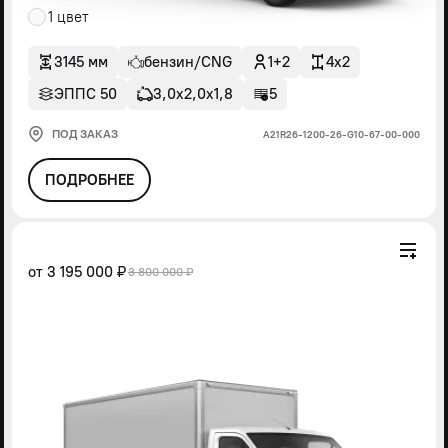
1 цвет
3145 мм
бензин/CNG
1+2
4x2
ЭППС 50
3,0х2,0х1,8
5
ПОД ЗАКАЗ
А21R26-1200-26-G10-67-00-000
ПОДРОБНЕЕ
от
3 195 000 ₽
3 800 000 ₽