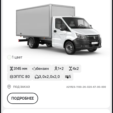
1 цвет
3145 мм
бензин
1+2
4x2
ЭППС 80
3,0х2,0х2,0
5
ПОД ЗАКАЗ
А21R23-1100-26-G20-67-00-000
ПОДРОБНЕЕ