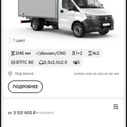
1 цвет
3145 мм
бензин/CNG
1+2
4x2
ЭППС 80
3,0х2,0х2,0
5
ПОД ЗАКАЗ
А21R26-1200-26-G20-67-00-000
ПОДРОБНЕЕ
от
3 531 600 ₽
4 174 000 ₽