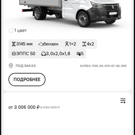
1 цвет
3145 мм
бензин
1+2
4x2
ЭППС 50
3,0х2,0х1,8
5
ПОД ЗАКАЗ
А21R23-1100-26-G10-67-00-000
ПОДРОБНЕЕ
от
3 006 000 ₽
3 590 000 ₽