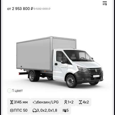
от
2 953 800 ₽
3 532 000 ₽
1 цвет
3145 мм
бензин/LPG
1+2
4x2
ППС 50
3,0х2,0х1,8
5