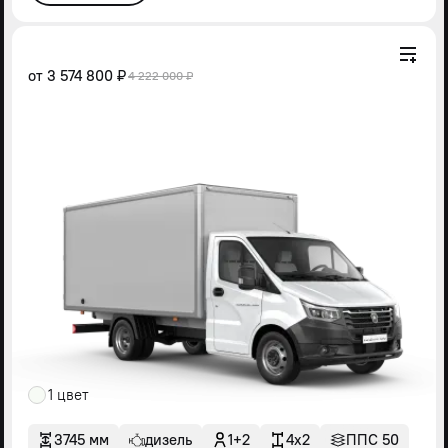
от
3 574 800 ₽
4 222 000 ₽
1 цвет
3745 мм
дизель
1+2
4x2
ППС 50