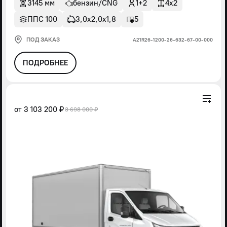
3145 мм
бензин/CNG
1+2
4x2
ППС 100
3,0х2,0х1,8
5
ПОД ЗАКАЗ
А21R26-1200-26-632-67-00-000
ПОДРОБНЕЕ
от
3 103 200 ₽
3 698 000 ₽