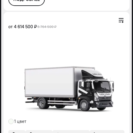
от
4 614 500 ₽
6 764 500 ₽
1 цвет