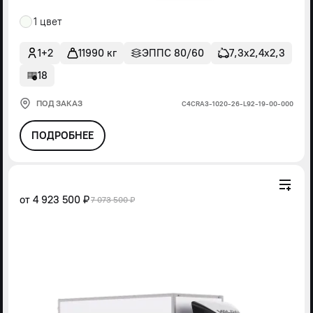
1 цвет
1+2
11990 кг
ЭППС 80/60
7,3х2,4х2,3
18
ПОД ЗАКАЗ
С4СRА3-1020-26-L92-19-00-000
ПОДРОБНЕЕ
от
4 923 500 ₽
7 073 500 ₽