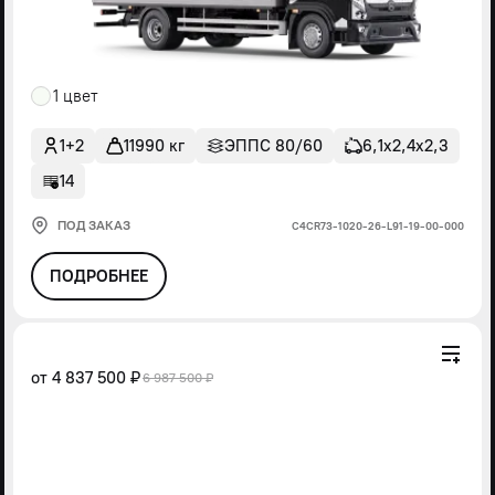
1 цвет
1+2
11990 кг
ЭППС 80/60
6,1х2,4х2,3
14
ПОД ЗАКАЗ
С4СR73-1020-26-L91-19-00-000
ПОДРОБНЕЕ
от
4 837 500 ₽
6 987 500 ₽