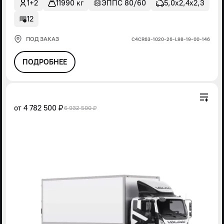
1+2
11990 кг
ЭППС 80/60
5,0х2,4х2,3
12
ПОД ЗАКАЗ
С4СR63-1020-26-L98-19-00-146
ПОДРОБНЕЕ
от
4 782 500 ₽
6 932 500 ₽