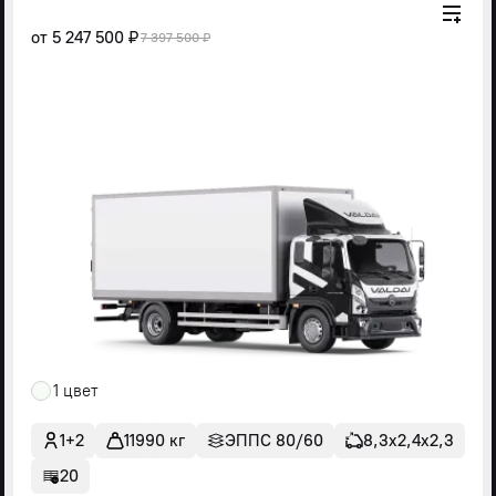
от
5 247 500 ₽
7 397 500 ₽
1 цвет
1+2
11990 кг
ЭППС 80/60
8,3х2,4х2,3
20