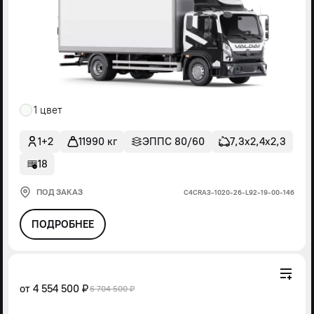
1 цвет
1+2
11990 кг
ЭППС 80/60
7,3х2,4х2,3
18
ПОД ЗАКАЗ
С4СRА3-1020-26-L92-19-00-146
ПОДРОБНЕЕ
от
4 554 500 ₽
6 704 500 ₽