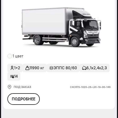
1 цвет
1+2
11990 кг
ЭППС 80/60
6,1х2,4х2,3
14
ПОД ЗАКАЗ
С4СR73-1020-26-L91-19-00-146
ПОДРОБНЕЕ