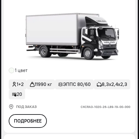
1 цвет
1+2
11990 кг
ЭППС 80/60
8,3х2,4х2,3
20
ПОД ЗАКАЗ
С4СRА3-1020-26-L89-19-00-000
ПОДРОБНЕЕ