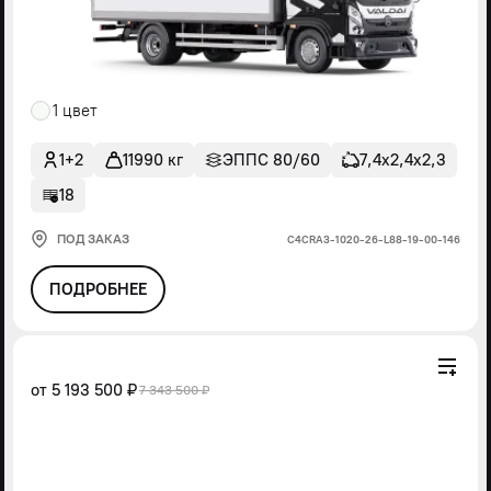
1 цвет
1+2
11990 кг
ЭППС 80/60
7,4х2,4х2,3
18
ПОД ЗАКАЗ
С4СRА3-1020-26-L88-19-00-146
ПОДРОБНЕЕ
от
5 193 500 ₽
7 343 500 ₽